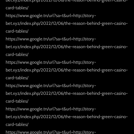
bet.xyz/index.php/2022/12/06/the-reason-behind-green-casino-
card-tables/
https://www.google.tn/url?sa=t&url=http://story-
bet.xyz/index.php/2022/12/06/the-reason-behind-green-casino-
card-tables/
https://www.google.tn/url?sa=t&url=http://story-
bet.xyz/index.php/2022/12/06/the-reason-behind-green-casino-
card-tables/
https://www.google.tn/url?sa=t&url=http://story-
bet.xyz/index.php/2022/12/06/the-reason-behind-green-casino-
card-tables/
https://www.google.tn/url?sa=t&url=http://story-
bet.xyz/index.php/2022/12/06/the-reason-behind-green-casino-
card-tables/
https://www.google.tn/url?sa=t&url=http://story-
bet.xyz/index.php/2022/12/06/the-reason-behind-green-casino-
card-tables/
https://www.google.tn/url?sa=t&url=http://story-