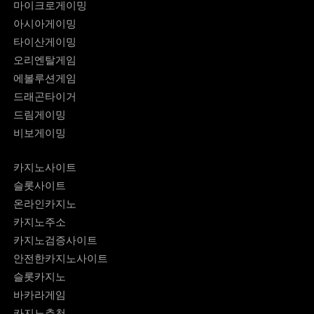
마이크로게이밍
아시아게이밍
타이산게이밍
오리엔탈게임
에볼루션게임
드래곤타이거
드림게이밍
비보게이밍
카지노사이트
슬롯사이트
온라인카지노
카지노주소
카지노검증사이트
안전한카지노사이트
슬롯카지노
바카라게임
카지노추천