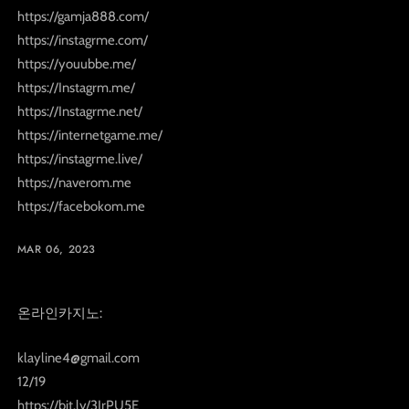
https://gamja888.com/
https://instagrme.com/
https://youubbe.me/
https://Instagrm.me/
https://Instagrme.net/
https://internetgame.me/
https://instagrme.live/
https://naverom.me
https://facebokom.me
MAR 06, 2023
온라인카지노:
klayline4@gmail.com
12/19
https://bit.ly/3IrPU5E