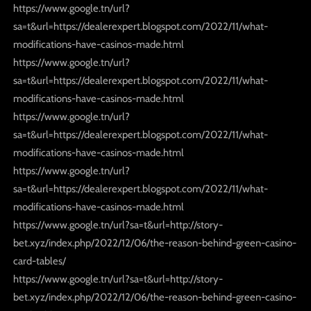
https://www.google.tn/url?
sa=t&url=https://dealerexpert.blogspot.com/2022/11/what-
modifications-have-casinos-made.html
https://www.google.tn/url?
sa=t&url=https://dealerexpert.blogspot.com/2022/11/what-
modifications-have-casinos-made.html
https://www.google.tn/url?
sa=t&url=https://dealerexpert.blogspot.com/2022/11/what-
modifications-have-casinos-made.html
https://www.google.tn/url?
sa=t&url=https://dealerexpert.blogspot.com/2022/11/what-
modifications-have-casinos-made.html
https://www.google.tn/url?sa=t&url=http://story-
bet.xyz/index.php/2022/12/06/the-reason-behind-green-casino-
card-tables/
https://www.google.tn/url?sa=t&url=http://story-
bet.xyz/index.php/2022/12/06/the-reason-behind-green-casino-