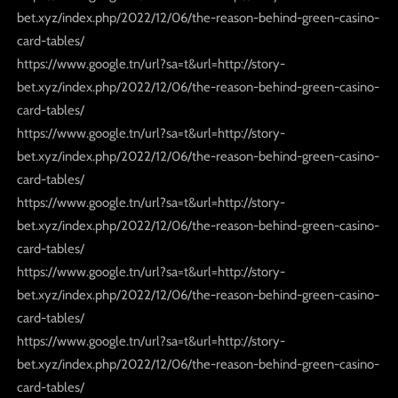
bet.xyz/index.php/2022/12/06/the-reason-behind-green-casino-
card-tables/
https://www.google.tn/url?sa=t&url=http://story-
bet.xyz/index.php/2022/12/06/the-reason-behind-green-casino-
card-tables/
https://www.google.tn/url?sa=t&url=http://story-
bet.xyz/index.php/2022/12/06/the-reason-behind-green-casino-
card-tables/
https://www.google.tn/url?sa=t&url=http://story-
bet.xyz/index.php/2022/12/06/the-reason-behind-green-casino-
card-tables/
https://www.google.tn/url?sa=t&url=http://story-
bet.xyz/index.php/2022/12/06/the-reason-behind-green-casino-
card-tables/
https://www.google.tn/url?sa=t&url=http://story-
bet.xyz/index.php/2022/12/06/the-reason-behind-green-casino-
card-tables/