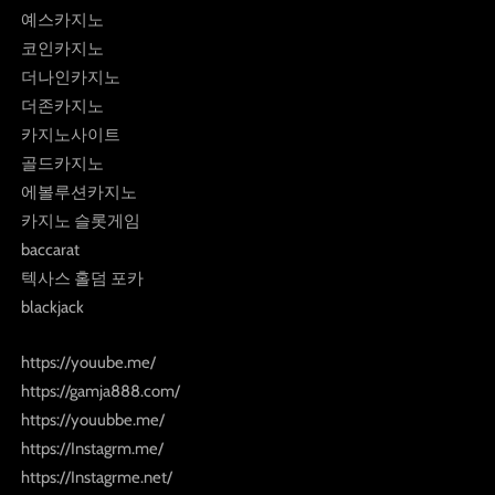
예스카지노
코인카지노
더나인카지노
더존카지노
카지노사이트
골드카지노
에볼루션카지노
카지노 슬롯게임
baccarat
텍사스 홀덤 포카
blackjack
https://youube.me/
https://gamja888.com/
https://youubbe.me/
https://Instagrm.me/
https://Instagrme.net/