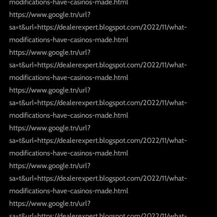
modifications-have-casinos-made.html
https://www.google.tn/url?
sa=t&url=https://dealerexpert.blogspot.com/2022/11/what-
modifications-have-casinos-made.html
https://www.google.tn/url?
sa=t&url=https://dealerexpert.blogspot.com/2022/11/what-
modifications-have-casinos-made.html
https://www.google.tn/url?
sa=t&url=https://dealerexpert.blogspot.com/2022/11/what-
modifications-have-casinos-made.html
https://www.google.tn/url?
sa=t&url=https://dealerexpert.blogspot.com/2022/11/what-
modifications-have-casinos-made.html
https://www.google.tn/url?
sa=t&url=https://dealerexpert.blogspot.com/2022/11/what-
modifications-have-casinos-made.html
https://www.google.tn/url?
sa=t&url=https://dealerexpert.blogspot.com/2022/11/what-