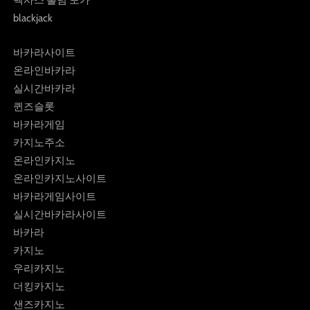
텍사스 홀덤 포카
blackjack
바카라사이트
온라인바카라
실시간바카라
퀸즈슬롯
바카라게임
카지노주소
온라인카지노
온라인카지노사이트
바카라게임사이트
실시간바카라사이트
바카라
카지노
우리카지노
더킹카지노
샌즈카지노