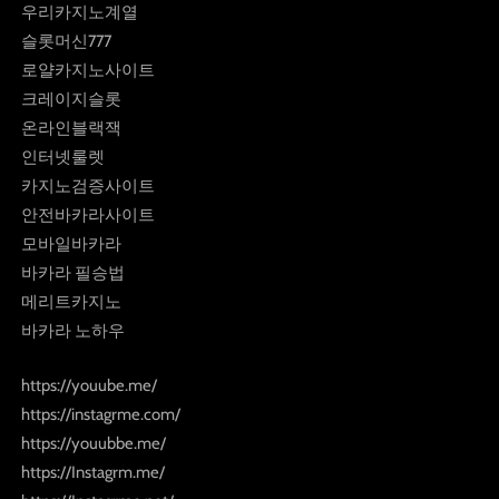
우리카지노계열
슬롯머신777
로얄카지노사이트
크레이지슬롯
온라인블랙잭
인터넷룰렛
카지노검증사이트
안전바카라사이트
모바일바카라
바카라 필승법
메리트카지노
바카라 노하우
https://youube.me/
https://instagrme.com/
https://youubbe.me/
https://Instagrm.me/