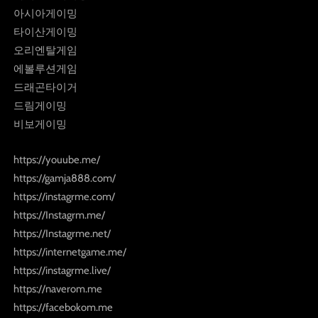
아시아게이밍
타이산게이밍
오리엔탈게임
에볼루션게임
드래곤타이거
드림게이밍
비보게이밍
https://youube.me/
https://gamja888.com/
https://instagrme.com/
https://Instagrm.me/
https://Instagrme.net/
https://internetgame.me/
https://instagrme.live/
https://naverom.me
https://facebokom.me