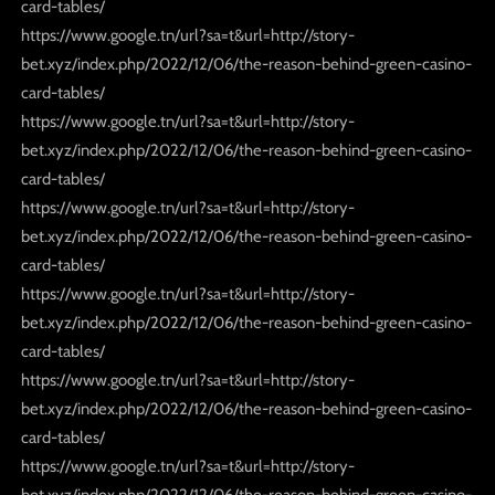
card-tables/
https://www.google.tn/url?sa=t&url=http://story-
bet.xyz/index.php/2022/12/06/the-reason-behind-green-casino-
card-tables/
https://www.google.tn/url?sa=t&url=http://story-
bet.xyz/index.php/2022/12/06/the-reason-behind-green-casino-
card-tables/
https://www.google.tn/url?sa=t&url=http://story-
bet.xyz/index.php/2022/12/06/the-reason-behind-green-casino-
card-tables/
https://www.google.tn/url?sa=t&url=http://story-
bet.xyz/index.php/2022/12/06/the-reason-behind-green-casino-
card-tables/
https://www.google.tn/url?sa=t&url=http://story-
bet.xyz/index.php/2022/12/06/the-reason-behind-green-casino-
card-tables/
https://www.google.tn/url?sa=t&url=http://story-